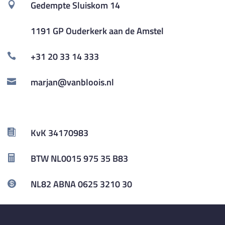
Gedempte Sluiskom 14

1191 GP Ouderkerk aan de Amstel

+31 20 33 14 333

marjan@vanbloois.nl

KvK 34170983

BTW NL0015 975 35 B83

NL82 ABNA 0625 3210 30
