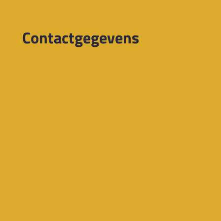
Contactgegevens

Kantoor
Gedempte Sluiskom 14
1191 GP Ouderkerk aan de Amstel

Telefonisch bereikbaar
+31 20 33 14 333

Vragen via email
e
frans@vanbloois.nl