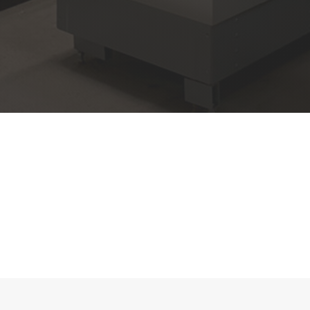
Aanvullende diensten
kijk hieronder voor de diensten die
wij nog meer kunnen leveren
Praktisch en
daadkrachtig
ontzorgen