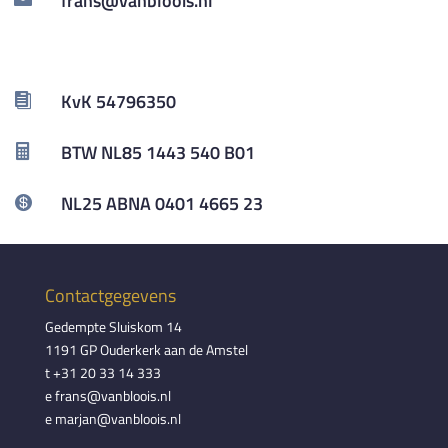
frans@vanbloois.nl
KvK 54796350

BTW NL85 1443 540 B01

NL25 ABNA 0401 4665 23

Contactgegevens
Gedempte Sluiskom 14
1191 GP Ouderkerk aan de Amstel
t +31 20 33 14 333
e frans@vanbloois.nl
e marjan@vanbloois.nl