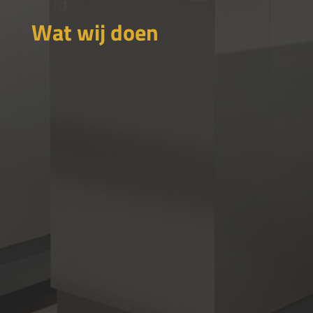
Wat wij doen
Exploitatiemanagement
organiseren van beheer en
onderhoud van gebouwen
Projectmanagement
denk hierbij aan projecten van
technische aard
Interim Management
inzet ter ondersteuning van uw
organisatie