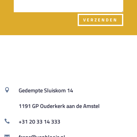
VERZENDEN
Gedempte Sluiskom 14

1191 GP Ouderkerk aan de Amstel

+31 20 33 14 333

